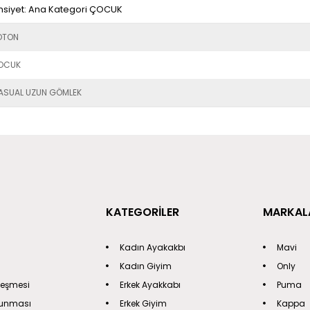
siyet: Ana Kategori ÇOCUK
OTON
OCUK
ASUAL UZUN GÖMLEK
KATEGORİLER
MARKAL
Kadın Ayakakbı
Mavi
Kadın Giyim
Only
leşmesi
Erkek Ayakkabı
Puma
orunması
Erkek Giyim
Kappa