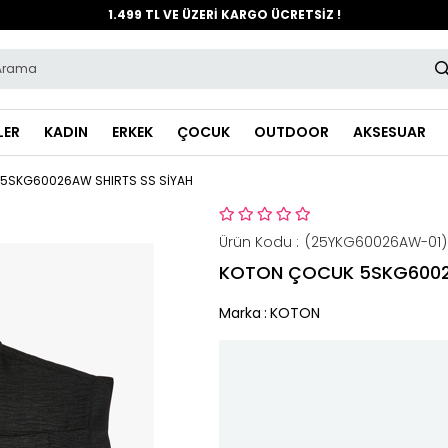
1.499 TL VE ÜZERİ KARGO ÜCRETSİZ !
LER
KADIN
ERKEK
ÇOCUK
OUTDOOR
AKSESUAR
5SKG60026AW SHIRTS SS SİYAH
(25YKG60026AW-01)
KOTON ÇOCUK 5SKG60026
Marka
:
KOTON