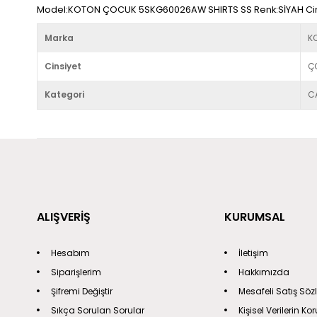
Model:KOTON ÇOCUK 5SKG60026AW SHIRTS SS Renk:SİYAH Cin
Marka
K
Cinsiyet
Ç
Kategori
C
ALIŞVERİŞ
KURUMSAL
Hesabım
İletişim
Siparişlerim
Hakkımızda
Şifremi Değiştir
Mesafeli Satış Söz
Sıkça Sorulan Sorular
Kişisel Verilerin K