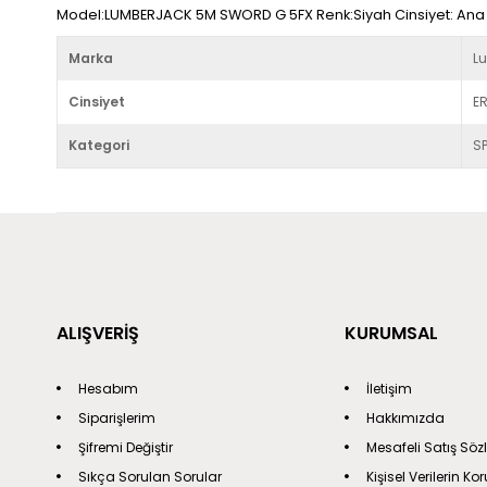
Model:LUMBERJACK 5M SWORD G 5FX Renk:Siyah Cinsiyet: Ana 
Marka
L
Cinsiyet
E
Kategori
S
ALIŞVERİŞ
KURUMSAL
Hesabım
İletişim
Siparişlerim
Hakkımızda
Şifremi Değiştir
Mesafeli Satış Söz
Sıkça Sorulan Sorular
Kişisel Verilerin K