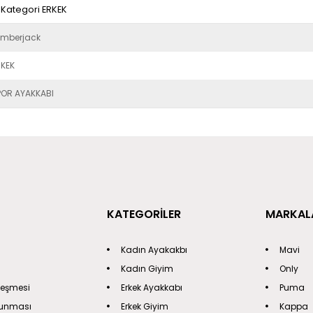
Kategori ERKEK
umberjack
RKEK
POR AYAKKABI
KATEGORİLER
MARKAL
Kadın Ayakakbı
Mavi
Kadın Giyim
Only
leşmesi
Erkek Ayakkabı
Puma
orunması
Erkek Giyim
Kappa