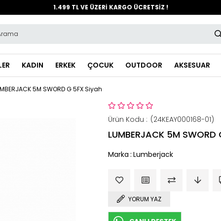
1.499 TL VE ÜZERİ KARGO ÜCRETSİZ !
LER
KADIN
ERKEK
ÇOCUK
OUTDOOR
AKSESUAR
UMBERJACK 5M SWORD G 5FX Siyah
(24KEAY000168-01)
LUMBERJACK 5M SWORD G
Marka
:
Lumberjack
YORUM YAZ