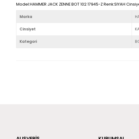
Model:HAMMER JACK ZENNE BOT 102 17945-Z Renk:SIYAH Cinsiye
Marka
H
Cinsiyet
K
Kategori
B
ALIŞVERİŞ
KURUMSAL