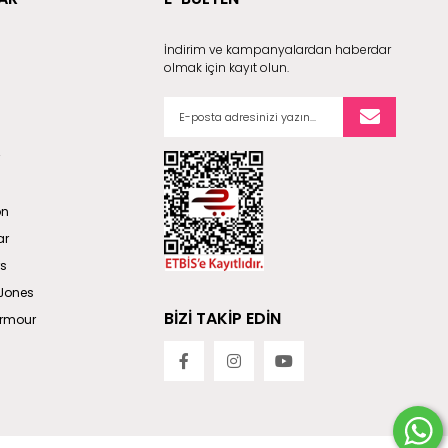
İndirim ve kampanyalardan haberdar
olmak için kayıt olun.
on
ar
rs
Jones
BİZİ TAKİP EDİN
Armour