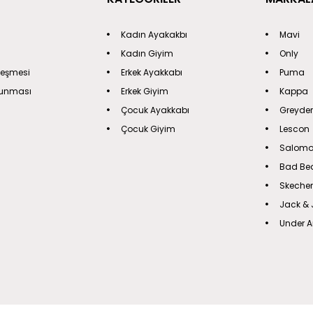
Kadın Ayakakbı
Mavi
Kadın Giyim
Only
leşmesi
Erkek Ayakkabı
Puma
orunması
Erkek Giyim
Kappa
Çocuk Ayakkabı
Greyder
Çocuk Giyim
Lescon
Salom
Bad Be
Skeche
Jack & 
Under 