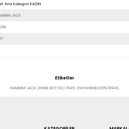
t: Ana Kategori KADIN
AMMER JACK
ADIN
OT
Etiketler
HAMMER JACK ZENNE BOT 102 17945-ZSIYAH8682010578940
,
KATEGORİLER
MARKAL