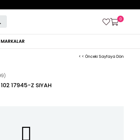
0
MARKALAR
< < Önceki Sayfaya Dön
99)
102 17945-Z SIYAH