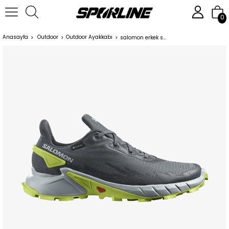
0
Anasayfa
Outdoor
Outdoor Ayakkabı
salomon erkek spor ayakkabı alphacross 4 gtx 470667 Ebony/Pearl Blue